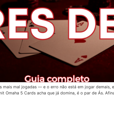
mais mal jogadas — e o erro não está em jogar demais, es
t Omaha 5 Cards acha que já domina, é o par de Ás. Afina