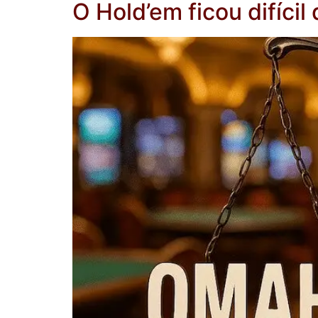
O Hold’em ficou difíci